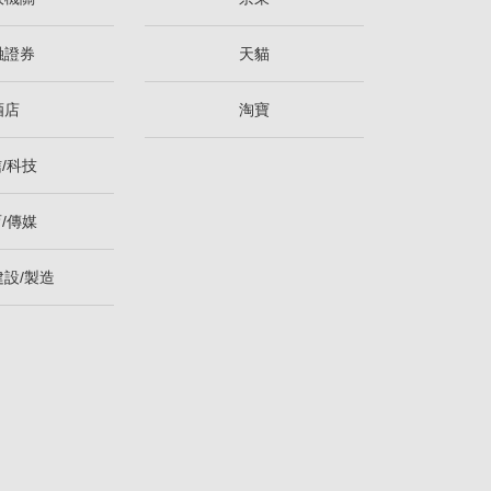
融證券
天貓
酒店
淘寶
/科技
/傳媒
建設/製造