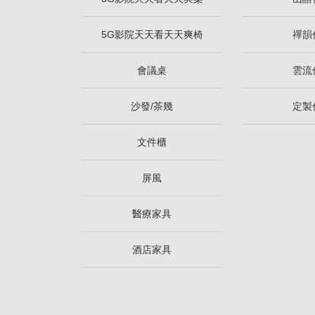
5G影院天天看天天爽椅
禪韻
會議桌
雲流
沙發/茶幾
定製
文件櫃
屏風
醫療家具
酒店家具