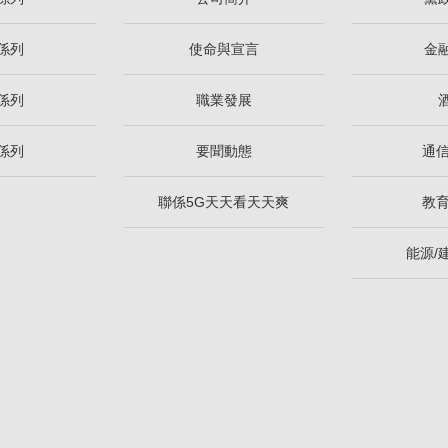
係列
使命與宣言
金
係列
職業發展
係列
要聞動態
通信
聯係5G天天看天天爽
教育
能源/