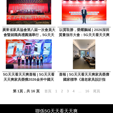
廣東省家具協會第八屆一次會員大
以質取勝，榮耀鵬城 | 2026深圳
會暨就職典禮圓滿舉行，5G天天
質量強市大會：5G天天看天天爽
看天天爽家具斬獲多項重磅榮譽！
家具斬獲五項大獎
5G天天看天天爽喜報 | 5G天天看
喜報 | 5G天天看天天爽家具榮膺
天天爽家具榮獲2026金斧中國天
國家標準《適老家具設計指
天人人夜夜精品国产設計大賽專業
南》“標準起草精誠協作單位”
組金獎
第 1頁，共 16 頁
首頁
1
2
3
4
...
16
尾頁
聯係5G天天看天天爽